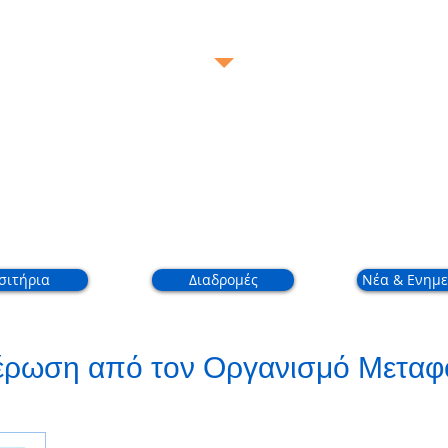
Call Us Now FREE:
80005588
 Προφίλ
Διαδρομές
Επ
σιτήρια
Διαδρομές
Νέα & Ενημε
έρωση από τον Οργανισμό Μετα