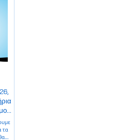
26,
ήρια
μο
ουμε
α τα
θα