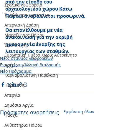
από την είσοδο του 
Σχολικά Λεωφορεία
αρχαιολογικού χώρου Κάτω 
Τιμολόγηση εισιτηρίων
Πάφου) αναβάλλεται προσωρινά. 
Απεργιακή Δράση
Θα επανέλθουμε με νέα 
Μαραθώνιος Πάφου
ανακοίνωση για την ακριβή 
ημερομηνία έναρξης της 
Ώρα της γης
λειτουργίας των σταθμών.
Ευρωπαϊκή Ημέρα Χωρίς Αυτοκίνητο
Νέος σταθμός λεωφορείων
Ενημέρωση/Αλλαγή διαδρομής
Αρχείο
Νέο Πρόγραμμα
Καρναβαλίστικη Παρέλαση
Παρέλαση
Απεργία
Δημόσια Αργία
Πρόσφατες αναρτήσεις
Εμφάνιση όλων
Πάσχα
Ανθεστήρια Πάφου