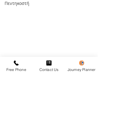
Πεντηκοστή
Free Phone
Contact Us
Journey Planner
Ανακοίνωση_01/04/2026
Σημαντική Ανακ
27/03/2026