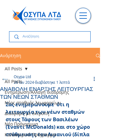
Ανάρτηση
All Posts
Osypa Ltd
All Posts
26 Ιαν 2024
διαβάστηκε 1 λεπτά
ΑΝΑΒΟΛΗ ΕΝΑΡΞΗΣ ΛΕΙΤΟΥΡΓΙΑΣ
Ενημέρωση/Αλλαγή διαδρομής
ΤΩΝ ΝΕΩΝ ΣΤΑΘΜΩΝ
Νέος σταθμός λεωφορείων
Σας ενημερώνουμε  ότι η 
λειτουργία των νέων σταθμών 
Διαδρομή με εκτροπή
στους Τάφους των Βασιλέων 
Νέο Πρόγραμμα
(Έναντι McDonalds) και στο χώρο 
στάθμευσης του Λιμανιού (δίπλα 
Καλοκαιρινό Πρόγραμμα