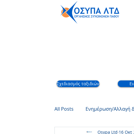
Εταιρικό
Σχεδιασμός ταξιδιών
Ει
All Posts
Ενημέρωση/Αλλαγή 
Osypa Ltd
16 Οκτ
Νέο Πρόγραμμα
Καλοκα