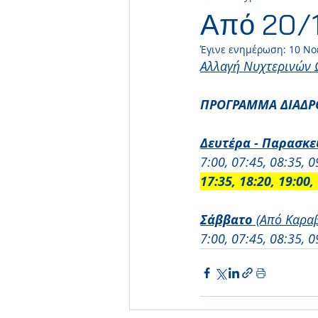
Από 20/1
Έγινε ενημέρωση:
10 Νο
Απεργιακή Δράση
Μαραθ
Αλλαγή Νυχτερινών 
ΠΡΟΓΡΑΜΜΑ ΔΙΑΔΡ
Αρχείο
Καρναβαλίστικη
Δευτέρα - Παρασκε
7:00, 07:45, 08:35, 0
Ανθεστήρια Πάφου
Πεντ
17:35, 18:20, 19:00,
Σάββατο
 (Από Καραβ
7:00, 07:45, 08:35, 0