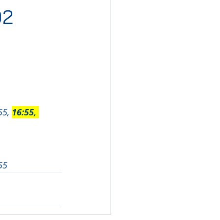
02
ς Αυτοκίνητο
Πάσχα
55, 
16:55, 
55