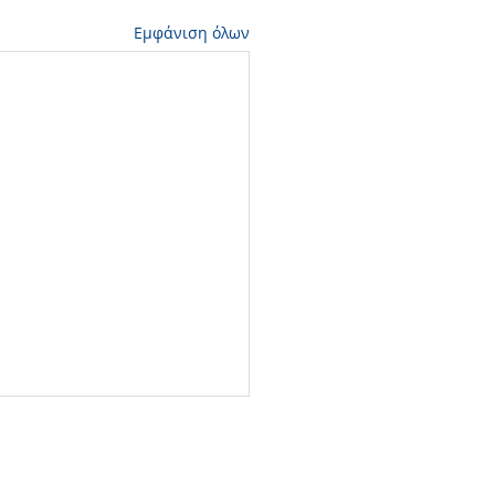
Εμφάνιση όλων
οίνωση_01/05/2026
θυμίζουμε πως στις