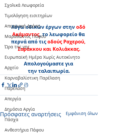
Σχολικά Λεωφορεία
Τιμολόγηση εισιτηρίων
Απεργιακή Δράση
Λόγω οδικών έργων στην 
οδό 
Ακάμαντος
, το λεωφορείο θα 
Μαραθώνιος Πάφου
περνά από τις 
οδούς Ραχερού, 
Ώρα της γης
Σαράκκου και Κολιάκκας.
Ευρωπαϊκή Ημέρα Χωρίς Αυτοκίνητο
Απολογούμαστε για 
Αρχείο
την ταλαιπωρία.
Καρναβαλίστικη Παρέλαση
Παρέλαση
Απεργία
Δημόσια Αργία
Πρόσφατες αναρτήσεις
Εμφάνιση όλων
Πάσχα
Ανθεστήρια Πάφου