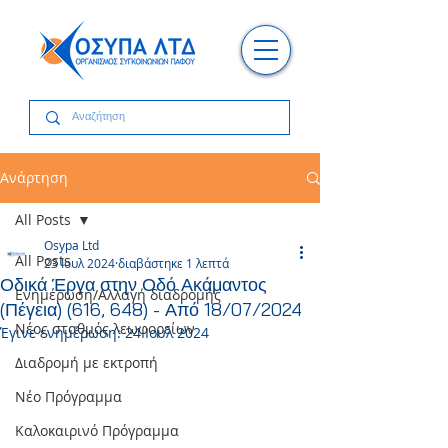
Ανάρτηση
All Posts
Osypa Ltd
All Posts
23 Ιουλ 2024
διαβάστηκε 1 λεπτά
Οδικά Έργα στην Οδό Ακάμαντος
Ενημέρωση/Αλλαγή διαδρομής
(Πέγεια) (616, 648) - Από 18/07/2024
Νέος σταθμός λεωφορείων
Έγινε ενημέρωση:
24 Ιουλ 2024
Διαδρομή με εκτροπή
Νέο Πρόγραμμα
Καλοκαιρινό Πρόγραμμα