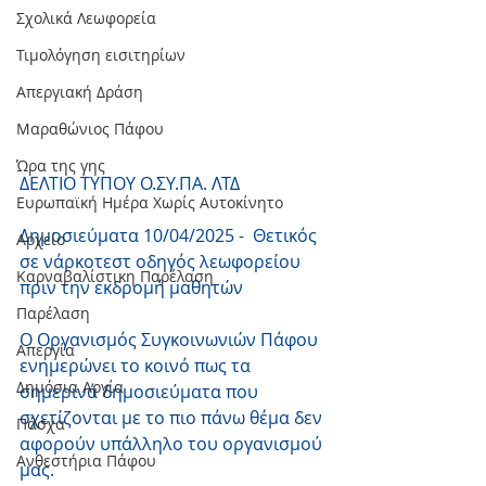
Σχολικά Λεωφορεία
Τιμολόγηση εισιτηρίων
Απεργιακή Δράση
Μαραθώνιος Πάφου
Ώρα της γης
ΔΕΛΤΙΟ ΤΥΠΟΥ Ο.ΣΥ.ΠΑ. ΛΤΔ
Ευρωπαϊκή Ημέρα Χωρίς Αυτοκίνητο
Δημοσιεύματα 10/04/2025 -  Θετικός 
Αρχείο
σε νάρκοτεστ οδηγός λεωφορείου 
Καρναβαλίστικη Παρέλαση
πριν την εκδρομή μαθητών
Παρέλαση
Ο Οργανισμός Συγκοινωνιών Πάφου 
Απεργία
ενημερώνει το κοινό πως τα 
Δημόσια Αργία
σημερινά δημοσιεύματα που 
σχετίζονται με το πιο πάνω θέμα δεν 
Πάσχα
αφορούν υπάλληλο του οργανισμού 
Ανθεστήρια Πάφου
μας.