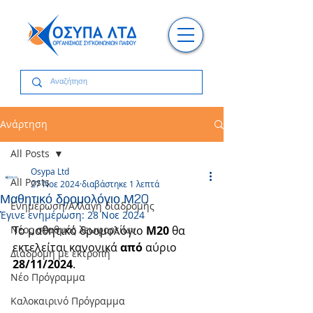
Ανάρτηση
All Posts
Osypa Ltd
All Posts
27 Νοε 2024
διαβάστηκε 1 λεπτά
Μαθητικό δρομολόγιο Μ20
Ενημέρωση/Αλλαγή διαδρομής
Έγινε ενημέρωση:
28 Νοε 2024
Νέος σταθμός λεωφορείων
Το μαθητικό δρομολόγιο 
Μ20
 θα 
εκτελείται κανονικά 
από
 αύριο 
Διαδρομή με εκτροπή
28/11/2024
.
Νέο Πρόγραμμα
Καλοκαιρινό Πρόγραμμα