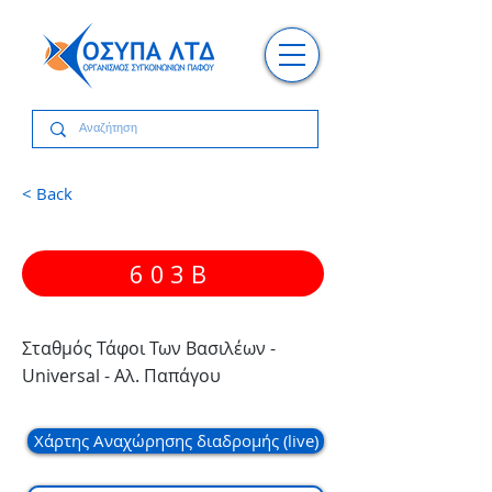
< Back
603B
Σταθμός Τάφοι Των Βασιλέων -
Universal - Αλ. Παπάγου
Χάρτης Αναχώρησης διαδρομής (live)