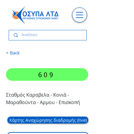
< Back
609
Σταθμός Καραβελα - Κονιά -
Μαραθούντα - Αρμου - Επισκοπή
Χάρτης Αναχώρησης διαδρομής (live)