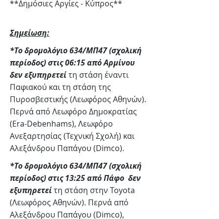
**Δημόσιες Αργίες - Κύπρος**
Σημείωση:
*Το δρομολόγιο 634/ΜΠ47 (σχολική
περίοδος) στις 06:15 από Αρμίνου
δεν εξυπηρετεί
τη στάση έναντι
Παφιακού και τη στάση της
Πυροσβεστικής (Λεωφόρος Αθηνών).
Περνά από Λεωφόρο Δημοκρατίας
(Era-Debenhams), Λεωφόρο
Ανεξαρτησίας (Τεχνική Σχολή) και
Αλεξάνδρου Παπάγου (Dimco).
*Το δρομολόγιο 634/ΜΠ47 (σχολική
περίοδος) στις 13:25 από Πάφο
δεν
εξυπηρετεί
τη στάση στην Toyota
(Λεωφόρος Αθηνών). Περνά από
Αλεξάνδρου Παπάγου (Dimco),