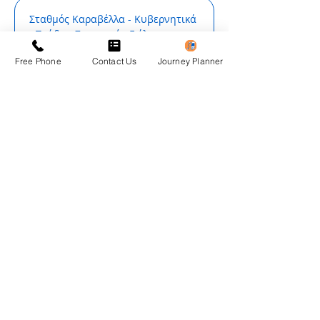
Σταθμός Καραβέλλα - Κυβερνητικά 
- Τσάδα - Στρουμπί - Γιόλου - 
Σκούλλι - Χόλη - Γουδί - Χρυσοχού - 
Free Phone
Contact Us
Journey Planner
Πόλις Χρυσοχούς
30001 Σταθμός Καραβέλλα
Show More
Πόλις Χρυσοχούς - Σχολεία Πόλης  
- Χρυσοχού - Γουδί - Χόλη - Σκούλλι 
- Γιόλου - Στρουμπί - Τσάδα - 
Σταθμός Καραβέλλα
30491 Τεχνική Σχολή Πόλις 
Χρυσοχούς 1
Show More