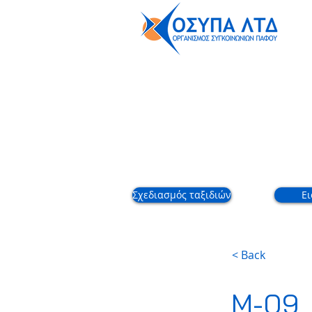
Εταιρικό
Σχεδιασμός ταξιδιών
Ει
< Back
M-09