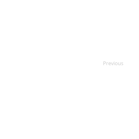
Previous
Free phone
8000 5588