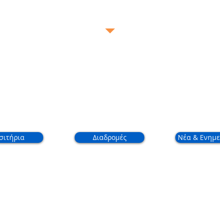
Call Us Now FREE:
80005588
 Προφίλ
Διαδρομές
Επ
σιτήρια
Διαδρομές
Νέα & Ενημε