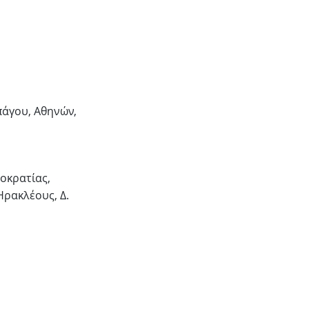
πάγου, Αθηνών,
μοκρατίας,
Ηρακλέους, Δ.